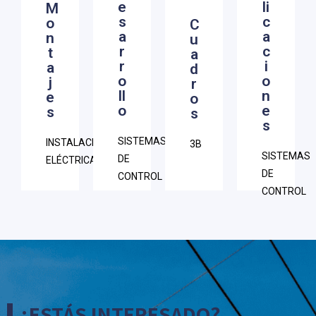
e
li
M
NSIÓN
Y
AHORRO
DISTRIBUCIÓN
s
c
o
C
IONES
AHORRO
PROGRAMACIÓN
a
a
POTENCIA
n
u
AICAS
EFICIENCIA
DE
r
c
t
a
CONTROL
IONES
ENERGÉTICA
SCADAS
r
i
a
d
AUTOMATIZACIÓN
o
o
PARA
PROYECTOS
PROGRAMACIÓN
j
r
BAJA
ll
n
e
o
CULOS
ELÉCTRICOS
DE
TENSIÓN
o
e
s
s
RICOS
ESTUDIOS
AUTÓMATAS
PROTOTIPOS
s
REDES
Y
PLC
SISTEMAS
INSTALACIONES
3B
IALES
PLANIFICACIÓN
SISTEMAS
SISTEMAS
DE
ELÉCTRICAS
IENTO
DE
DE
CONTROL
TRICO
RECARGA
CONTROL
DE
VEHÍCULOS
¿ESTÁS INTERESADO?