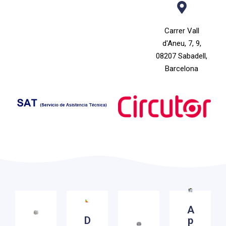
Carrer Vall
d'Aneu, 7, 9,
08207 Sabadell,
Barcelona
SISTEMAS
DE
IONES
CONTROL,
DE
GESTIÓN
A
D
p
BAJA
GESTIÓN
Y