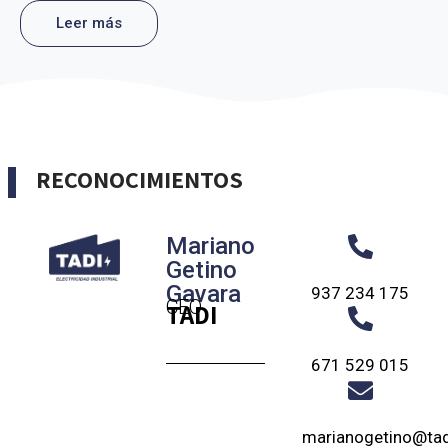
Leer más
RECONOCIMIENTOS
Mariano
Getino
Gavara
937 234 175
CEO
TADI
671 529 015
marianogetino@tad