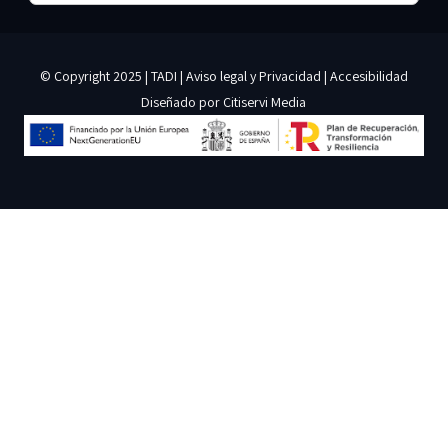
© Copyright 2025 | TADI |
Aviso legal y Privacidad
|
Accesibilidad
Diseñado por
Citiservi Media